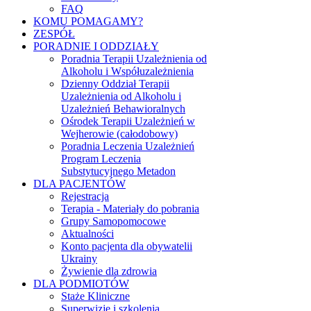
FAQ
KOMU POMAGAMY?
ZESPÓŁ
PORADNIE I ODDZIAŁY
Poradnia Terapii Uzależnienia od
Alkoholu i Współuzależnienia
Dzienny Oddział Terapii
Uzależnienia od Alkoholu i
Uzależnień Behawioralnych
Ośrodek Terapii Uzależnień w
Wejherowie (całodobowy)
Poradnia Leczenia Uzależnień
Program Leczenia
Substytucyjnego Metadon
DLA PACJENTÓW
Rejestracja
Terapia - Materiały do pobrania
Grupy Samopomocowe
Aktualności
Konto pacjenta dla obywatelii
Ukrainy
Żywienie dla zdrowia
DLA PODMIOTÓW
Staże Kliniczne
Superwizje i szkolenia