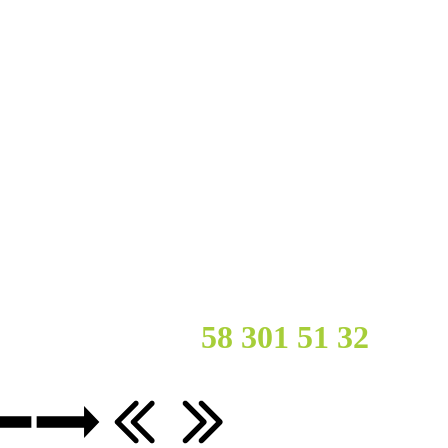
cy?
Zadzwoń :
58 301 51
32