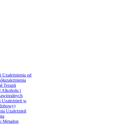
i Uzależnienia od
ółuzależnienia
ł Terapii
 Alkoholu i
hawioralnych
i Uzależnień w
odobowy)
nia Uzależnień
nia
go Metadon