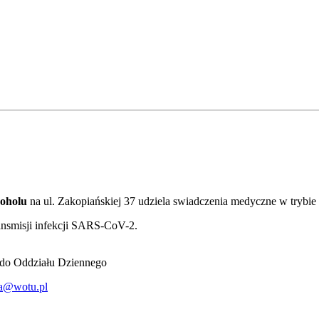
koholu
na ul. Zakopiańskiej 37 udziela swiadczenia medyczne w trybi
ransmisji infekcji SARS-CoV-2.
ć do Oddziału Dziennego
cja@wotu.pl