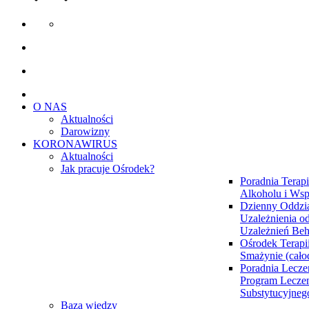
O NAS
Aktualności
Darowizny
KORONAWIRUS
Aktualności
Jak pracuje Ośrodek?
Poradnia Terapi
Alkoholu i Wsp
Dzienny Oddzia
Uzależnienia od
Uzależnień Be
Ośrodek Terapi
Smażynie (cał
Poradnia Lecze
Program Lecze
Substytucyjne
Baza wiedzy