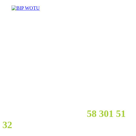
Masz pytania? Potrzebujesz
pomocy?
Zadzwoń :
58 301 51
32