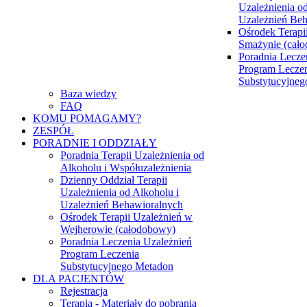
Uzależnienia od
Uzależnień Be
Ośrodek Terapi
Smażynie (cał
Poradnia Lecze
Program Lecze
Substytucyjne
Baza wiedzy
FAQ
KOMU POMAGAMY?
ZESPÓŁ
PORADNIE I ODDZIAŁY
Poradnia Terapii Uzależnienia od
Alkoholu i Współuzależnienia
Dzienny Oddział Terapii
Uzależnienia od Alkoholu i
Uzależnień Behawioralnych
Ośrodek Terapii Uzależnień w
Wejherowie (całodobowy)
Poradnia Leczenia Uzależnień
Program Leczenia
Substytucyjnego Metadon
DLA PACJENTÓW
Rejestracja
Terapia - Materiały do pobrania