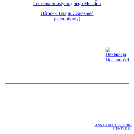
Leczenia Substytucyjnego
Metadon
Ośrodek Terapii Uzależnień
(całodobowy)
COPYRIGHT 2016 WOTU
WOJEWÓDZKI OŚRODEK TERAPII UZALEŻNIEŃ W GDAŃSKU
PROJEKT :
ANNA KALLAS STUDIO
REALIZACJA :
ITENTER.PL