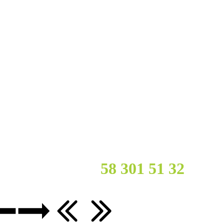
cy?
Zadzwoń :
58 301 51
32