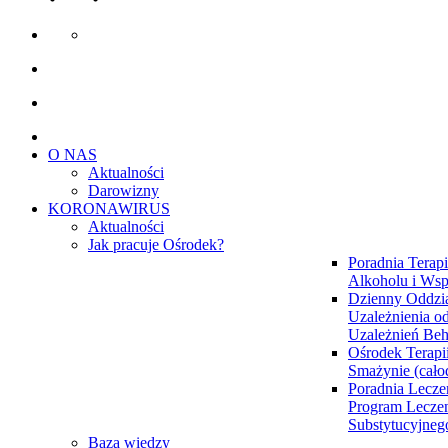
O NAS
Aktualności
Darowizny
KORONAWIRUS
Aktualności
Jak pracuje Ośrodek?
Poradnia Terapi
Alkoholu i Wsp
Dzienny Oddzia
Uzależnienia od
Uzależnień Be
Ośrodek Terapi
Smażynie (cał
Poradnia Lecze
Program Lecze
Substytucyjne
Baza wiedzy