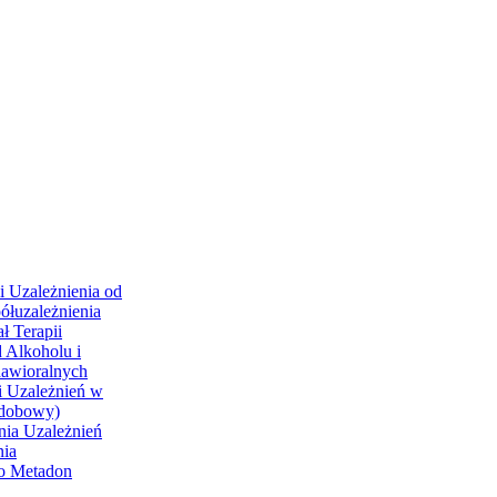
i Uzależnienia od
ółuzależnienia
ł Terapii
 Alkoholu i
hawioralnych
i Uzależnień w
odobowy)
nia Uzależnień
nia
go Metadon