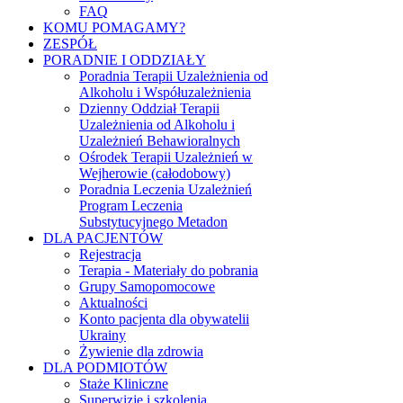
FAQ
KOMU POMAGAMY?
ZESPÓŁ
PORADNIE I ODDZIAŁY
Poradnia Terapii Uzależnienia od
Alkoholu i Współuzależnienia
Dzienny Oddział Terapii
Uzależnienia od Alkoholu i
Uzależnień Behawioralnych
Ośrodek Terapii Uzależnień w
Wejherowie (całodobowy)
Poradnia Leczenia Uzależnień
Program Leczenia
Substytucyjnego Metadon
DLA PACJENTÓW
Rejestracja
Terapia - Materiały do pobrania
Grupy Samopomocowe
Aktualności
Konto pacjenta dla obywatelii
Ukrainy
Żywienie dla zdrowia
DLA PODMIOTÓW
Staże Kliniczne
Superwizje i szkolenia