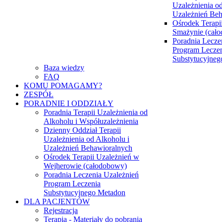
Uzależnienia od
Uzależnień Be
Ośrodek Terapi
Smażynie (cał
Poradnia Lecze
Program Lecze
Substytucyjne
Baza wiedzy
FAQ
KOMU POMAGAMY?
ZESPÓŁ
PORADNIE I ODDZIAŁY
Poradnia Terapii Uzależnienia od
Alkoholu i Współuzależnienia
Dzienny Oddział Terapii
Uzależnienia od Alkoholu i
Uzależnień Behawioralnych
Ośrodek Terapii Uzależnień w
Wejherowie (całodobowy)
Poradnia Leczenia Uzależnień
Program Leczenia
Substytucyjnego Metadon
DLA PACJENTÓW
Rejestracja
Terapia - Materiały do pobrania