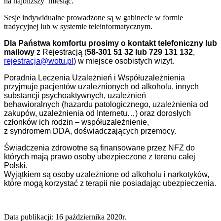
na najbliższy miesiąc.
Sesje indywidualne prowadzone są w gabinecie w formie
tradycyjnej lub w systemie teleinformatycznym.
Dla Państwa komfortu prosimy o kontakt telefoniczny lub
mailowy
z Rejestracją (
58-301 51 32 lub 729 131 132
,
rejestracja@wotu.pl
) w miejsce osobistych wizyt.
Poradnia Leczenia Uzależnień i Współuzależnienia
przyjmuje pacjentów uzależnionych od alkoholu, innych
substancji psychoaktywnych, uzależnień
behawioralnych (hazardu patologicznego, uzależnienia od
zakupów, uzależnienia od Internetu…) oraz dorosłych
członków ich rodzin – współuzależnienie,
z syndromem DDA, doświadczających przemocy.
Świadczenia zdrowotne są finansowane przez NFZ do
których mają prawo osoby ubezpieczone z terenu całej
Polski.
Wyjątkiem są osoby uzależnione od alkoholu i narkotyków,
które mogą korzystać z terapii nie posiadając ubezpieczenia.
Data publikacji: 16 października 2020r.