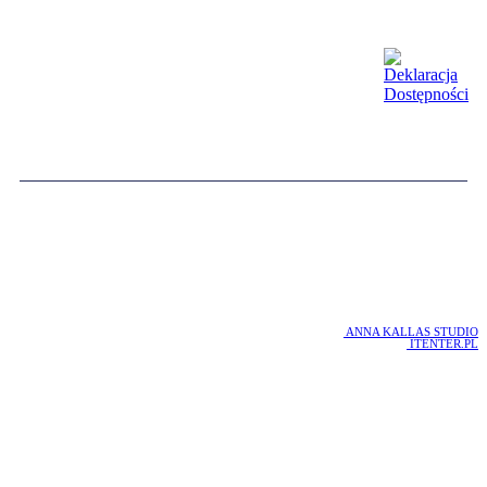
COPYRIGHT 2016 WOTU
WOJEWÓDZKI OŚRODEK TERAPII UZALEŻNIEŃ W GDAŃSKU
PROJEKT :
ANNA KALLAS STUDIO
REALIZACJA :
ITENTER.PL