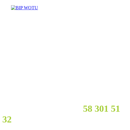
Masz pytania? Potrzebujesz
pomocy?
Zadzwoń :
58 301 51
32